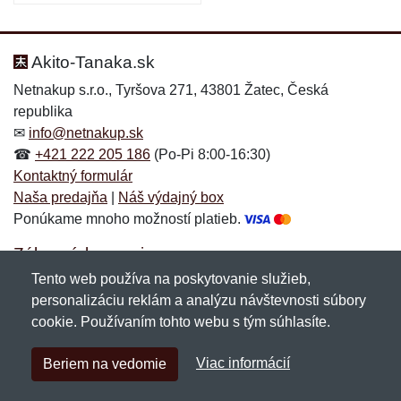
Akito-Tanaka.sk
Netnakup s.r.o., Tyršova 271, 43801 Žatec, Česká
republika
✉
info@netnakup.sk
☎
+421 222 205 186
(Po-Pi 8:00-16:30)
Kontaktný formulár
Naša predajňa
|
Náš výdajný box
Ponúkame mnoho možností platieb.
Zákaznícky servis
Tento web používa na poskytovanie služieb,
Novinky emailom
personalizáciu reklám a analýzu návštevnosti súbory
cookie. Používaním tohto webu s tým súhlasíte.
Copyright © 2007-2026 (19 rokov s vami)
Netnakup.sk
&
Viac informácií
Beriem na vedomie
NetIQ
. Všetky práva vyhradené.