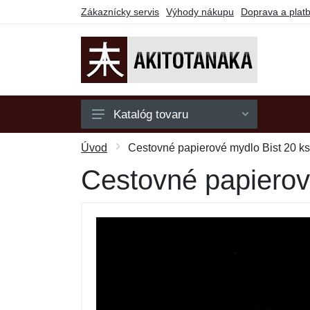
Zákaznícky servis
Výhody nákupu
Doprava a plat
Katalóg tovaru
Mikiny
Úvod
Cestovné papierové mydlo Bist 20 ks 
Polokošele
Cestovné papierové
Tričká
Darčekové poukazy
Výpredaj