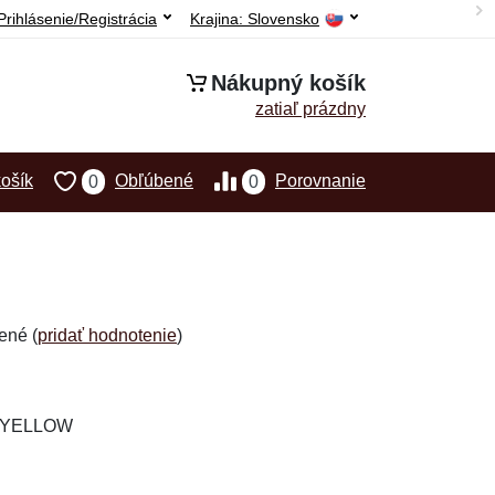
Prihlásenie/Registrácia
Krajina:
Slovensko
Nákupný košík
zatiaľ prázdny
ošík
Obľúbené
Porovnanie
0
0
ené (
pridať hodnotenie
)
L-YELLOW