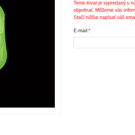
Tento tovar je vypredaný u n
objednať. Môžeme vás infor
Stačí nižšie napísať váš emai
E-mail:
*