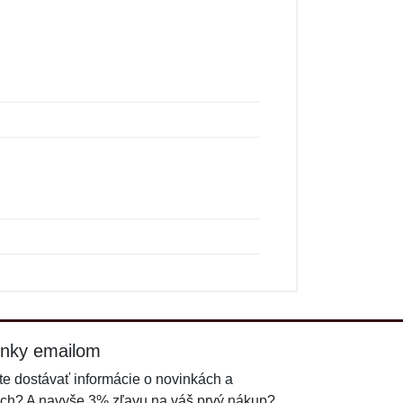
inky emailom
e dostávať informácie o novinkách a
ch? A navyše 3% zľavu na váš prvý nákup?