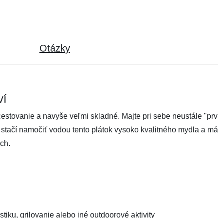
Otázky
ví
estovanie a navyše veľmi skladné. Majte pri sebe neustále "pr
 stačí namočiť vodou tento plátok vysoko kvalitného mydla a m
ch.
stiku, grilovanie alebo iné outdoorové aktivity