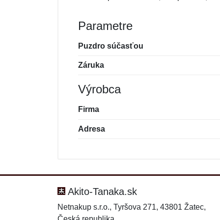
Parametre
Puzdro súčasťou
Záruka
Výrobca
Firma
Adresa
Nová recenzia
Nová otázka
Hodnotenie:
Meno:
*
*
Akito-Tanaka.sk
Netnakup s.r.o., Tyršova 271, 43801 Žatec,
Česká republika