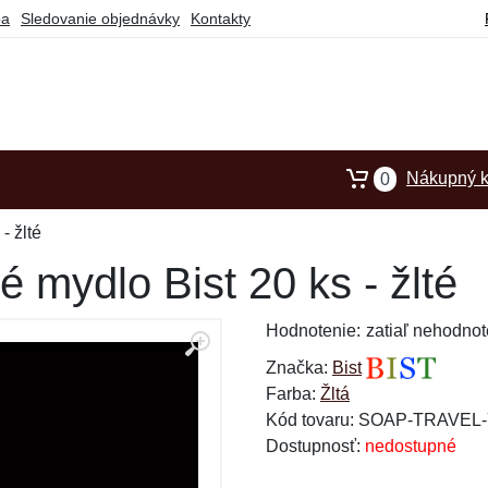
ba
Sledovanie objednávky
Kontakty
Nákupný k
0
- žlté
 mydlo Bist 20 ks - žlté
Hodnotenie:
zatiaľ nehodnot
Značka:
Bist
Farba:
Žltá
Kód tovaru: SOAP-TRAVE
Dostupnosť:
nedostupné