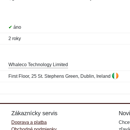
✔
áno
2 roky
Whaleco Technology Limited
First Floor, 25 St. Stephens Green, Dublin, Ireland
Meno:
E-mail:
*
*
E-mail:
*
Zákaznícky servis
Nov
Doprava a platba
Chcet
Obchodné podmienky
zľavá