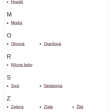
Hnedá
M
Modrá
O
Olivová
Oranžová
R
Rôzne farby
S
Sivá
Strieborná
Z
Zelená
Zlatá
Žltá