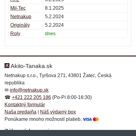
Mil-Tec
8.1.2025
Netnakup
5.2.2024
Originály
5.2.2024
Roly
dnes
Akito-Tanaka.sk
Netnakup s.r.o., Tyršova 271, 43801 Žatec, Česká
republika
✉
info@netnakup.sk
☎
+421 222 205 186
(Po-Pi 8:00-16:30)
Kontaktný formulár
Naša predajňa
|
Náš výdajný box
Ponúkame mnoho možností platieb.
Zákaznícky servis