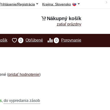
Prihlásenie/Registrácia
Krajina:
Slovensko
Nákupný košík
zatiaľ prázdny
ošík
Obľúbené
Porovnanie
0
0
ené (
pridať hodnotenie
)
s
,
do vypredania zásob