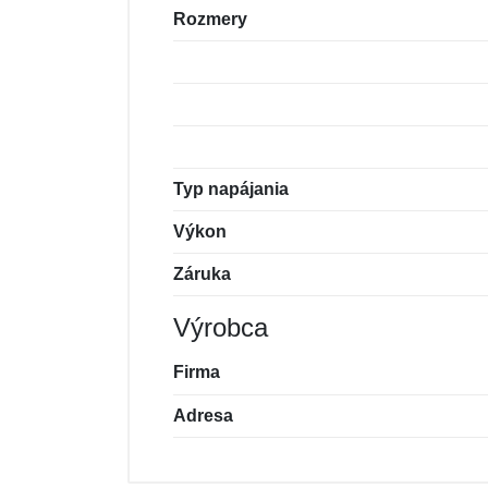
Rozmery
Typ napájania
Výkon
Záruka
Výrobca
Firma
Adresa
Nová recenzia
Nová otázka