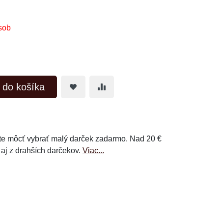
sob
ť do košíka
e môcť vybrať malý darček zadarmo. Nad 20 €
 aj z drahších darčekov.
Viac...