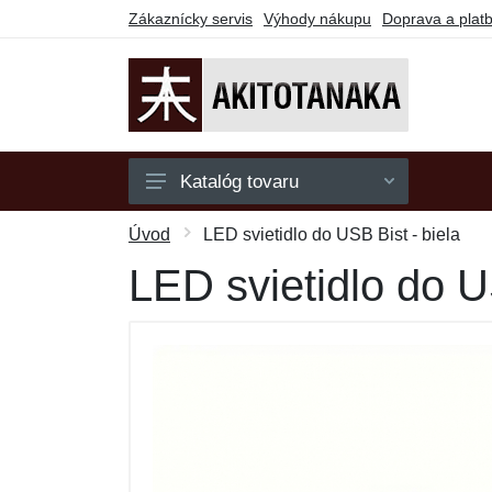
Zákaznícky servis
Výhody nákupu
Doprava a plat
Katalóg tovaru
Mikiny
Úvod
LED svietidlo do USB Bist - biela
Polokošele
LED svietidlo do U
Tričká
Darčekové poukazy
Výpredaj