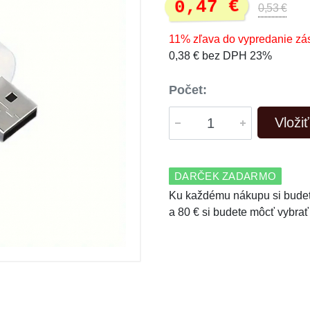
0,47 €
0,53 €
11% zľava do vypredanie zá
0,38 € bez DPH 23%
Počet:
Vloži
DARČEK ZADARMO
Ku každému nákupu si budet
a 80 € si budete môcť vybrať