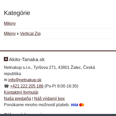
Kategórie
Mikiny
Mikiny
Vertical Zip
Nová recenzia
Nová otázka
Hodnotenie:
Meno:
*
*
Akito-Tanaka.sk
Netnakup s.r.o., Tyršova 271, 43801 Žatec, Česká
republika
Meno:
E-mail:
*
*
✉
info@netnakup.sk
☎
+421 222 205 186
(Po-Pi 8:00-16:30)
Kontaktný formulár
Naša predajňa
|
Náš výdajný box
E-mail:
*
Ponúkame mnoho možností platieb.
Správa
*
Zákaznícky servis