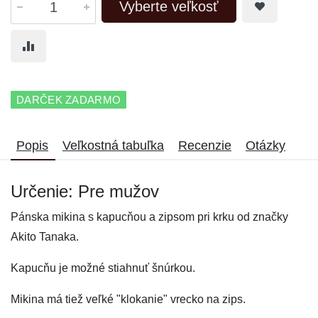
Vyberte veľkosť
DARČEK ZADARMO
Popis
Veľkostná tabuľka
Recenzie
Otázky
Určenie: Pre mužov
Pánska mikina s kapucňou a zipsom pri krku od značky
Akito Tanaka.
Kapucňu je možné stiahnuť šnúrkou.
Mikina má tiež veľké "klokanie" vrecko na zips.