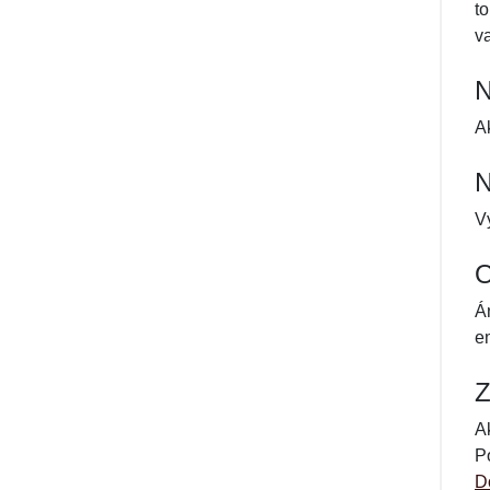
t
v
N
A
N
V
O
Á
em
Z
A
P
D