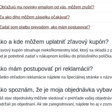
Obťažujú ma novinky emailom od vás, môžem zrušiť?
Za ako dlho môžem zásielku očakávať?
Zadal som platbu prevodom, ako mám postupovať?
ko a kde môžem uplatniť zľavový kupón?
ľavový kupón obsahuje niekoľkomiestny kód, ktorý sa skladá z p
ód je potrebné zadať v nákupnom košíku do príslušného políčka
ko mám postupovať pri reklamácii?
šetko ohľadom reklamácie nájdete na špeciálnej stránke s ná
ko spoznám, že je moja objednávka vyba
áš stav objednávky môžete sledovať v prehľade vašej objednávky
bdržali po objednaní. Ak ste zaregistrovaní, nájdete ho aj v zo