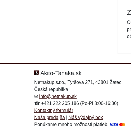
Z
O
p
o
Akito-Tanaka.sk
Netnakup s.r.o., Tyršova 271, 43801 Žatec,
Česká republika
✉
info@netnakup.sk
☎ +421 222 205 186 (Po-Pi 8:00-16:30)
Kontaktný formulár
Naša predajňa
|
Náš výdajný box
Ponúkame mnoho možností platieb.