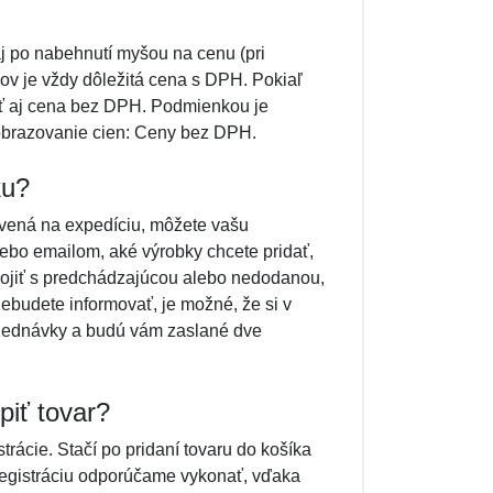
aj po nabehnutí myšou na cenu (pri
v je vždy dôležitá cena s DPH. Pokiaľ
ať aj cena bez DPH. Podmienkou je
Zobrazovanie cien: Ceny bez DPH.
ku?
vená na expedíciu, môžete vašu
lebo emailom, aké výrobky chcete pridať,
pojiť s predchádzajúcou alebo nedodanou,
budete informovať, je možné, že si v
jednávky a budú vám zaslané dve
piť tovar?
rácie. Stačí po pridaní tovaru do košíka
 Registráciu odporúčame vykonať, vďaka