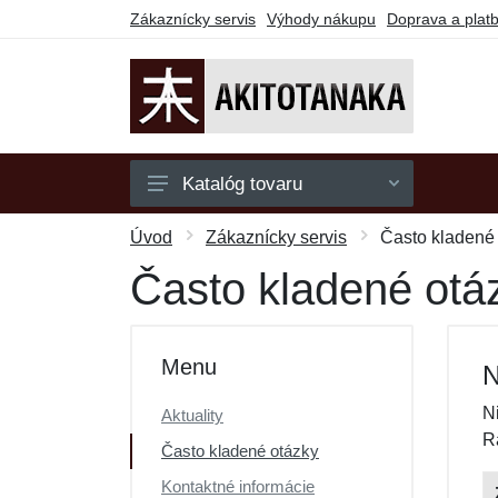
Zákaznícky servis
Výhody nákupu
Doprava a plat
Katalóg tovaru
Mikiny
Úvod
Zákaznícky servis
Často kladené
Polokošele
Často kladené otá
Tričká
Darčekové poukazy
Menu
N
Výpredaj
N
Aktuality
R
Často kladené otázky
Kontaktné informácie