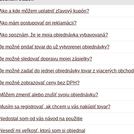
Ako a kde môžem uplatniť zľavový kupón?
Ako mám postupovať pri reklamácii?
Ako spoznám, že je moja objednávka vybavovaná?
Je možné pridať tovar do už vytvorenej objednávky?
Je možné sledovať dopravu mojej zásielky?
Je možné zadať do jednej objednávky tovar z viacerých obcho
Je možné zobrazovať ceny bez DPH?
Môžem zmeniť alebo zrušiť svoju objednávku?
Musím sa registrovať, ak chcem u vás nakúpiť tovar?
Nedostal som od vás návod na použitie
Nesedí mi veľkosť, ktorú som si objednal