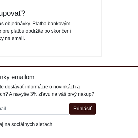
upovať?
čas objednávky. Platba bankovým
 pre platbu obdržíte po skončení
y na email.
inky emailom
e dostávať informácie o novinkách a
ch? A navyše 3% zľavu na váš prvý nákup?
l:
Prihlásiť
j na sociálnych sieťach: