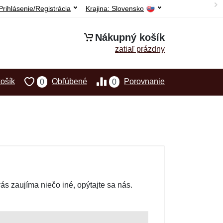
Prihlásenie/Registrácia
Krajina:
Slovensko
Nákupný košík
zatiaľ prázdny
ošík
Obľúbené
Porovnanie
0
0
s zaujíma niečo iné, opýtajte sa nás.