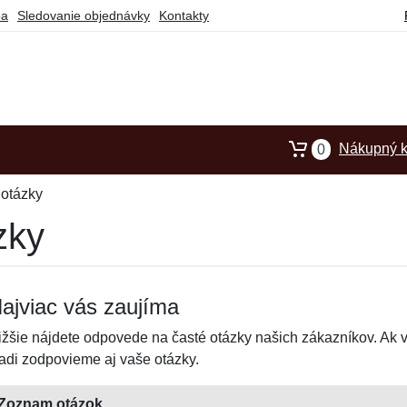
ba
Sledovanie objednávky
Kontakty
Nákupný k
0
 otázky
zky
ajviac vás zaujíma
ižšie nájdete odpovede na časté otázky našich zákazníkov. Ak vá
adi zodpovieme aj vaše otázky.
Zoznam otázok