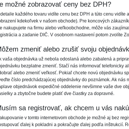
e možné zobrazovať ceny bez DPH?
 detaile každého tovaru vidíte cenu bez DPH a túto cenu vidíte 
obrazení kdekoľvek v našom obchode). Pre koncových zákazníko
le nakupujete na firmu alebo veľkoobchodne, môže vás zaujím
egistrácia a zadanie DIČ. V osobnom nastavení potom zvolíte 
ôžem zmeniť alebo zrušiť svoju objednáv
k vaša objednávka už nebola odoslaná alebo zabalená a pripra
bjednávku bezplatne zmeniť. Stačí nás informovať telefonicky a
dobrať alebo zmeniť veľkosť. Pokiaľ chcete novú objednávku s
veďte číslo predchádzajúcej objednávky do poznámok. Ak nás ne
áplave objednávok expedičné oddelenie nevšimne vaše dve ob
ásielky a zbytočne budete platiť dve čiastky za dopravné.
usím sa registrovať, ak chcem u vás nakú
akupovanie v tomto internetovom obchode je možné aj bez regist
ostupovať ďalej k pokladni a pokračujte ďalej podľa inštrukcií.