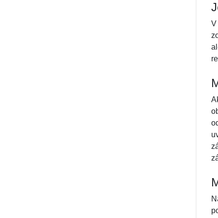
J
V
z
a
r
M
A
o
o
u
z
z
M
N
p