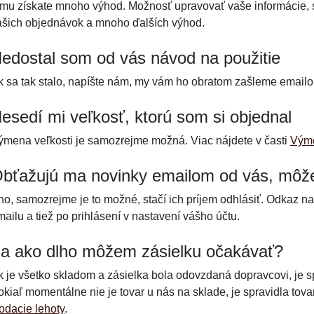
omu získate mnoho výhod. Možnosť upravovať vaše informácie, sl
ašich objednávok a mnoho ďalších výhod.
edostal som od vás návod na použitie
k sa tak stalo, napíšte nám, my vám ho obratom zašleme emailom
esedí mi veľkosť, ktorú som si objednal
ýmena veľkosti je samozrejme možná. Viac nájdete v časti
Výme
bťažujú ma novinky emailom od vás, môže
no, samozrejme je to možné, stačí ich príjem odhlásiť. Odkaz n
ailu a tiež po prihlásení v nastavení vášho účtu.
a ako dlho môžem zásielku očakávať?
k je všetko skladom a zásielka bola odovzdaná dopravcovi, je s
okiaľ momentálne nie je tovar u nás na sklade, je spravidla tov
odacie lehoty
.