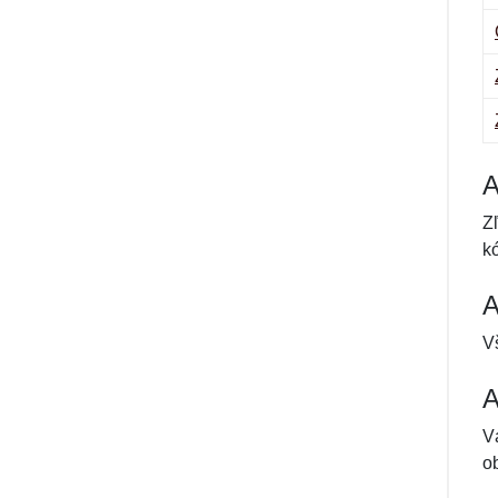
A
Z
k
A
V
A
V
o