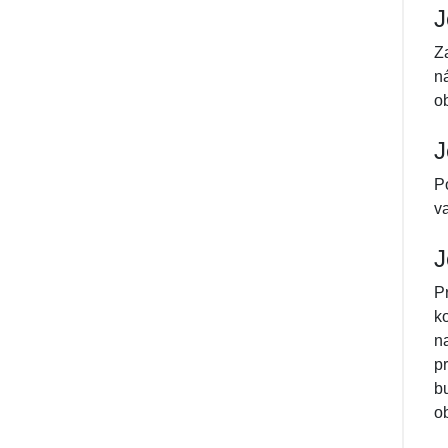
J
Z
n
o
J
P
v
J
P
k
n
p
b
o