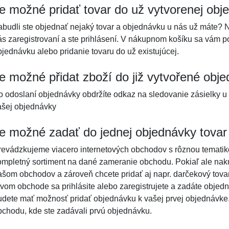
e možné pridať tovar do už vytvorenej obj
abudli ste objednať nejaký tovar a objednávku u nás už máte? N
ás zaregistrovaní a ste prihlásení. V nákupnom košíku sa vám 
bjednávku alebo pridanie tovaru do už existujúcej.
e možné přidat zboží do již vytvořené obj
o odoslaní objednávky obdržíte odkaz na sledovanie zásielky u
ašej objednávky
e možné zadať do jednej objednávky tovar
revádzkujeme viacero internetových obchodov s rôznou temati
ompletný sortiment na dané zameranie obchodu. Pokiaľ ale naku
ašom obchodov a zároveň chcete pridať aj napr. darčekový tova
rvom obchode sa prihlásite alebo zaregistrujete a zadáte objedn
udete mať možnosť pridať objednávku k vašej prvej objednávke. 
bchodu, kde ste zadávali prvú objednávku.