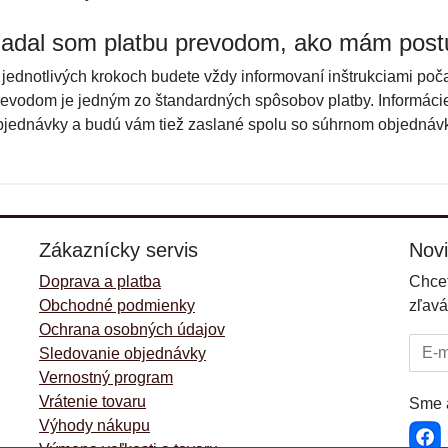
adal som platbu prevodom, ako mám post
 jednotlivých krokoch budete vždy informovaní inštrukciami po
revodom je jedným zo štandardných spôsobov platby. Informácie
bjednávky a budú vám tiež zaslané spolu so súhrnom objednávk
Zákaznícky servis
Nov
Doprava a platba
Chcet
Obchodné podmienky
zľavá
Ochrana osobných údajov
E-mai
Sledovanie objednávky
Vernostný program
Vrátenie tovaru
Sme a
Výhody nákupu