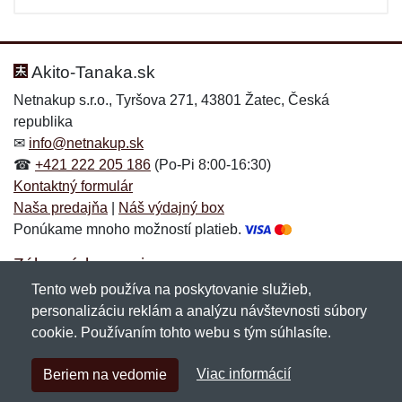
Akito-Tanaka.sk
Netnakup s.r.o., Tyršova 271, 43801 Žatec, Česká
republika
✉
info@netnakup.sk
☎
+421 222 205 186
(Po-Pi 8:00-16:30)
Kontaktný formulár
Naša predajňa
|
Náš výdajný box
Ponúkame mnoho možností platieb.
Zákaznícky servis
Tento web používa na poskytovanie služieb,
Novinky emailom
personalizáciu reklám a analýzu návštevnosti súbory
cookie. Používaním tohto webu s tým súhlasíte.
Copyright © 2007-2026 (19 rokov s vami)
Netnakup.sk
&
Viac informácií
Beriem na vedomie
NetIQ
. Všetky práva vyhradené.