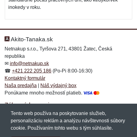
inokedy v roku.
Akito-Tanaka.sk
Netnakup s.r.o., Tyršova 271, 43801 Žatec, Česká
republika
✉
info@netnakup.sk
☎
+421 222 205 186
(Po-Pi 8:00-16:30)
Kontaktný formulár
Naša predajňa
|
Náš výdajný box
Ponúkame mnoho možností platieb.
Zákaznícky servis
Tento web používa na poskytovanie služieb,
Novinky emailom
personalizáciu reklám a analýzu návštevnosti súbory
cookie. Používaním tohto webu s tým súhlasíte.