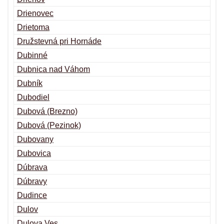
Drienovec
Drietoma
Družstevná pri Hornáde
Dubinné
Dubnica nad Váhom
Dubník
Dubodiel
Dubová (Brezno)
Dubová (Pezinok)
Dubovany
Dubovica
Dúbrava
Dúbravy
Dudince
Dulov
Dulova Ves