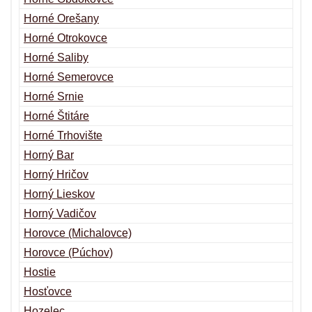
Horné Orešany
Horné Otrokovce
Horné Saliby
Horné Semerovce
Horné Srnie
Horné Štitáre
Horné Trhovište
Horný Bar
Horný Hričov
Horný Lieskov
Horný Vadičov
Horovce (Michalovce)
Horovce (Púchov)
Hostie
Hosťovce
Hozelec