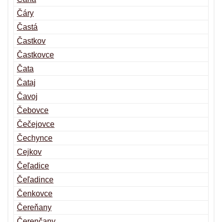
Čáry
Častá
Častkov
Častkovce
Čata
Čataj
Čavoj
Čebovce
Čečejovce
Čechynce
Cejkov
Čeľadice
Čeľadince
Čenkovce
Čereňany
Čerenčany