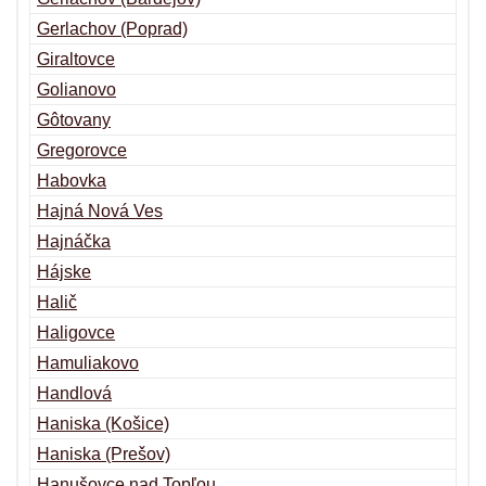
Gerlachov (Poprad)
Giraltovce
Golianovo
Gôtovany
Gregorovce
Habovka
Hajná Nová Ves
Hajnáčka
Hájske
Halič
Haligovce
Hamuliakovo
Handlová
Haniska (Košice)
Haniska (Prešov)
Hanušovce nad Topľou