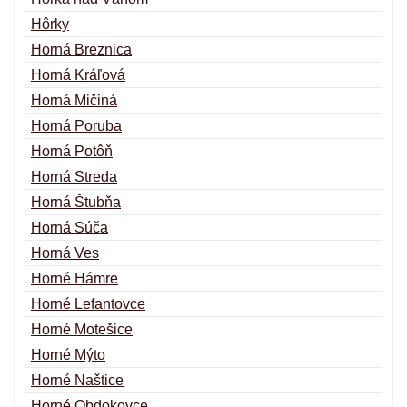
Hôrky
Horná Breznica
Horná Kráľová
Horná Mičiná
Horná Poruba
Horná Potôň
Horná Streda
Horná Štubňa
Horná Súča
Horná Ves
Horné Hámre
Horné Lefantovce
Horné Motešice
Horné Mýto
Horné Naštice
Horné Obdokovce