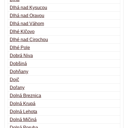
Dlhá nad Kysucou
Dlhá nad Oravou
Dlhá nad Váhom
Dlhé Klčovo
Dlhé nad Cirochou
Dlhé Pole
Dobrá Niva
Dobšiná
Dohňany
Dojč
Doľany
Dolná Breznica
Dolná Krupá
Dolná Lehota
Dolná Mičiná
Dolná Poruba