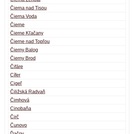
Čierna nad Tisou
Čierna Voda
Čierne
Čierne Kľačany
Čierne nad Topľou
Čierny Balog
Čierny Brod
Čifáre
Cífer
Cigeľ
Čiližská Radvaň
Čimhová
Cinobaňa
Čirč
Čunovo
Ďačov