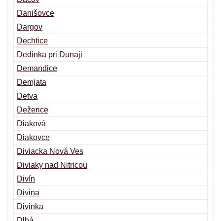
Danišovce
Dargov
Dechtice
Dedinka pri Dunaji
Demandice
Demjata
Detva
Dežerice
Diaková
Diakovce
Diviacka Nová Ves
Diviaky nad Nitricou
Divín
Divina
Divinka
Dlhá