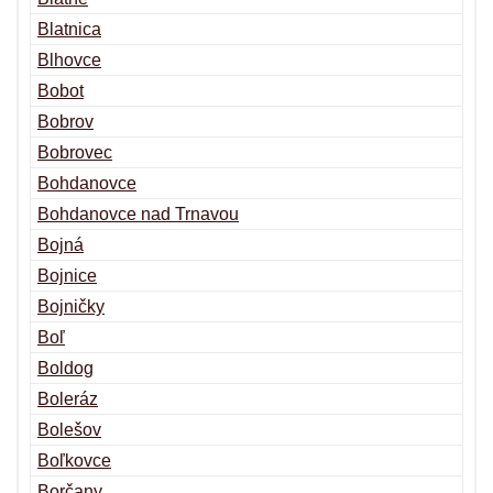
Blatnica
Blhovce
Bobot
Bobrov
Bobrovec
Bohdanovce
Bohdanovce nad Trnavou
Bojná
Bojnice
Bojničky
Boľ
Boldog
Boleráz
Bolešov
Boľkovce
Borčany