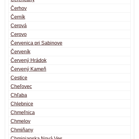
Čerhov
Černík
Cerová
Cerovo
Červenica pri Sabinove
Červeník
Červený Hrádok
Červený Kameň
Cestice
Cheľovec
Chľaba
Chlebnice
Chmeľnica
Chmelov
Chmiňany
Chminianska Nová Ves