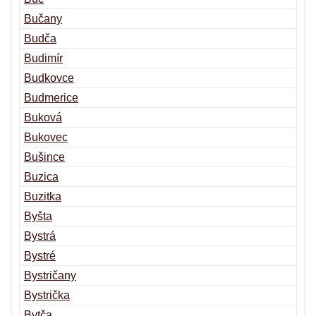
Bučany
Budča
Budimír
Budkovce
Budmerice
Buková
Bukovec
Bušince
Buzica
Buzitka
Byšta
Bystrá
Bystré
Bystričany
Bystrička
Bytča