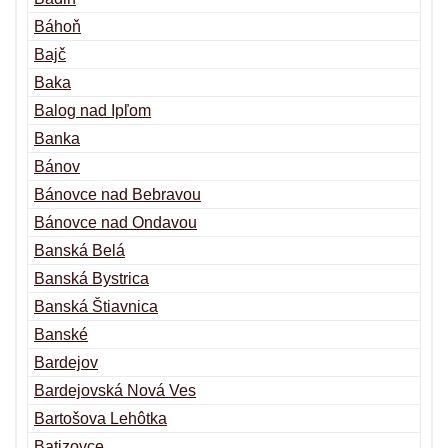
Báhoň
Bajč
Baka
Balog nad Ipľom
Banka
Bánov
Bánovce nad Bebravou
Bánovce nad Ondavou
Banská Belá
Banská Bystrica
Banská Štiavnica
Banské
Bardejov
Bardejovská Nová Ves
Bartošova Lehôtka
Batizovce