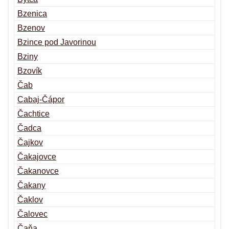
Bzenica
Bzenov
Bzince pod Javorinou
Bziny
Bzovík
Čab
Cabaj-Čápor
Čachtice
Čadca
Čajkov
Čakajovce
Čakanovce
Čakany
Čaklov
Čalovec
Čaňa