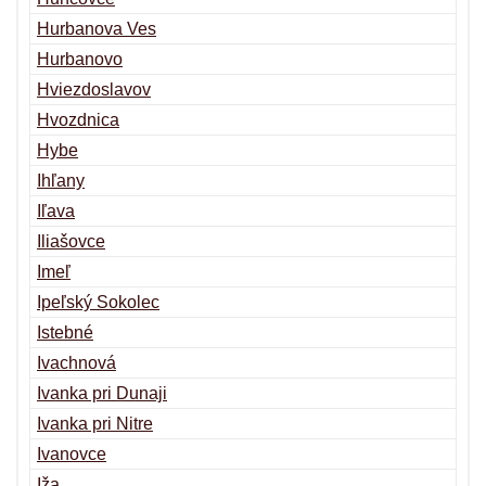
Hurbanova Ves
Hurbanovo
Hviezdoslavov
Hvozdnica
Hybe
Ihľany
Iľava
Iliašovce
Imeľ
Ipeľský Sokolec
Istebné
Ivachnová
Ivanka pri Dunaji
Ivanka pri Nitre
Ivanovce
Iža