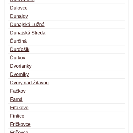
Dulovce
Dunajov
Dunajská Lužná
Dunajská Streda
Ďurčiná
Ďurďošík
Ďurkov
Dvorianky
Dvorníky
Dvory nad Žitavou
Fačkov
Farná
Fiľakovo
Fintice
Fričkovce
Fričovce