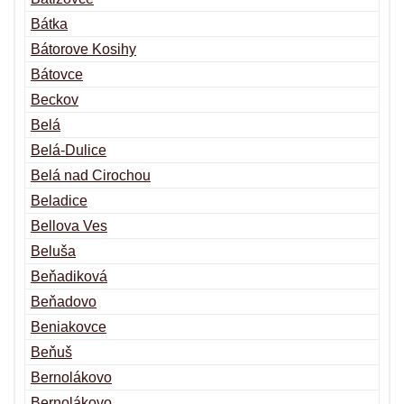
Bátka
Bátorove Kosihy
Bátovce
Beckov
Belá
Belá-Dulice
Belá nad Cirochou
Beladice
Bellova Ves
Beluša
Beňadiková
Beňadovo
Beniakovce
Beňuš
Bernolákovo
Bernolákovo