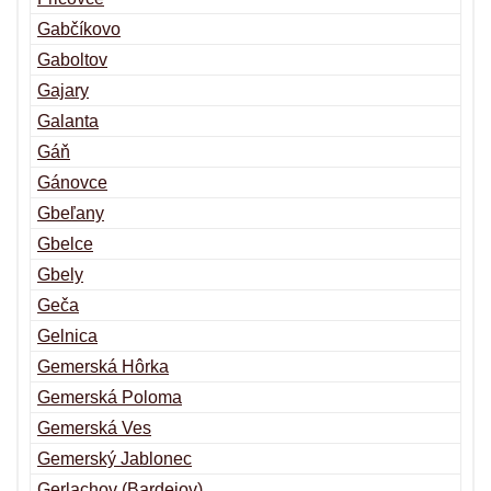
Gabčíkovo
Gaboltov
Gajary
Galanta
Gáň
Gánovce
Gbeľany
Gbelce
Gbely
Geča
Gelnica
Gemerská Hôrka
Gemerská Poloma
Gemerská Ves
Gemerský Jablonec
Gerlachov (Bardejov)