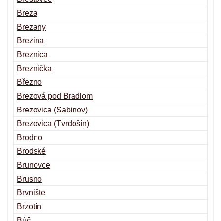
Breza
Brezany
Brezina
Breznica
Breznička
Březno
Brezová pod Bradlom
Brezovica (Sabinov)
Brezovica (Tvrdošín)
Brodno
Brodské
Brunovce
Brusno
Brvnište
Brzotín
Búč