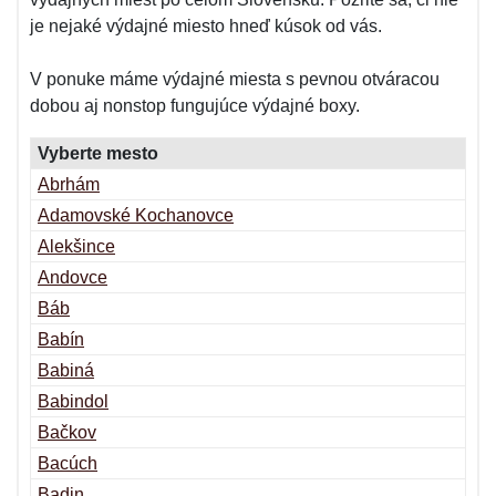
je nejaké výdajné miesto hneď kúsok od vás.
V ponuke máme výdajné miesta s pevnou otváracou
dobou aj nonstop fungujúce výdajné boxy.
Vyberte mesto
Abrhám
Adamovské Kochanovce
Alekšince
Andovce
Báb
Babín
Babiná
Babindol
Bačkov
Bacúch
Badin