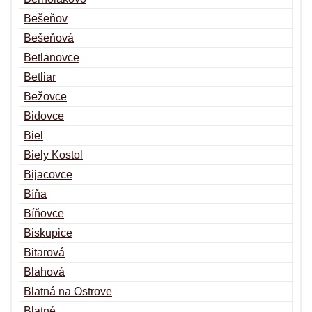
Bešeňov
Bešeňová
Betlanovce
Betliar
Bežovce
Bidovce
Biel
Biely Kostol
Bijacovce
Bíňa
Bíňovce
Biskupice
Bitarová
Blahová
Blatná na Ostrove
Blatné