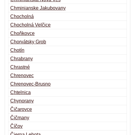
Chminianske Jakubovany
Chocholná
Chocholná Velčice
Choňkovce
Chorvátsky Grob
Chotín
Chrabrany
Chrastné
Chrenovec
Chrenovec-Brusno
Chtelnica
Chynorany
Čičarovce
Čičmany
Číčov
Čierna Lehota