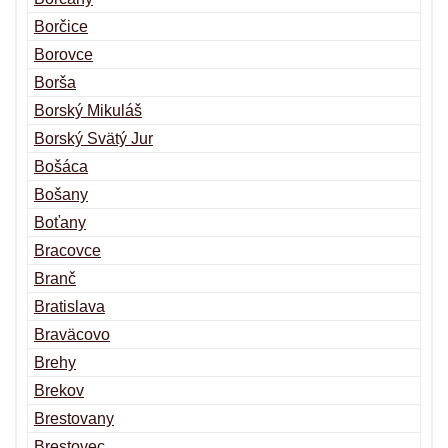
Borčice
Borovce
Borša
Borský Mikuláš
Borský Svätý Jur
Bošáca
Bošany
Boťany
Bracovce
Branč
Bratislava
Braväcovo
Brehy
Brekov
Brestovany
Brestovec