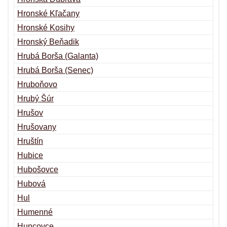
Hronské Kľačany
Hronské Kosihy
Hronský Beňadik
Hrubá Borša (Galanta)
Hrubá Borša (Senec)
Hruboňovo
Hrubý Šúr
Hrušov
Hrušovany
Hruštín
Hubice
Hubošovce
Hubová
Hul
Humenné
Huncovce