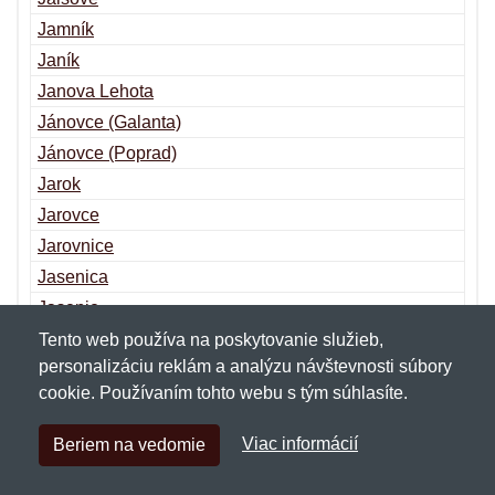
Jamník
Janík
Janova Lehota
Jánovce (Galanta)
Jánovce (Poprad)
Jarok
Jarovce
Jarovnice
Jasenica
Jasenie
Jasenov
Tento web používa na poskytovanie služieb,
personalizáciu reklám a analýzu návštevnosti súbory
Jasenová
cookie. Používaním tohto webu s tým súhlasíte.
Jaslovské Bohunice
Jasov
Viac informácií
Beriem na vedomie
Jasová
Jastrabá