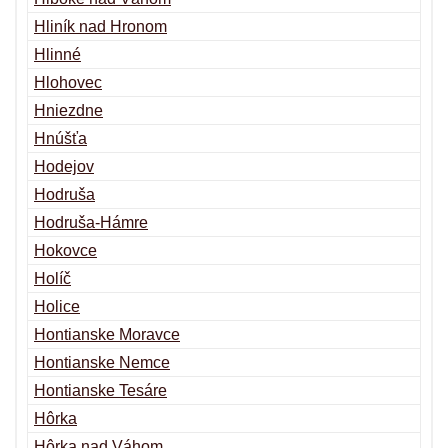
Hliník nad Hronom
Hlinné
Hlohovec
Hniezdne
Hnúšťa
Hodejov
Hodruša
Hodruša-Hámre
Hokovce
Holíč
Holice
Hontianske Moravce
Hontianske Nemce
Hontianske Tesáre
Hôrka
Hôrka nad Váhom