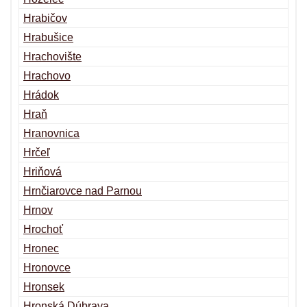
Hrabičov
Hrabušice
Hrachovište
Hrachovo
Hrádok
Hraň
Hranovnica
Hrčeľ
Hriňová
Hrnčiarovce nad Parnou
Hrnov
Hrochoť
Hronec
Hronovce
Hronsek
Hronská Dúbrava