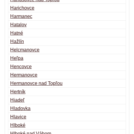
Harichovce
Harmanec
Hatalov
Hatné
Hažlín
Helcmanovce
Heľpa
Hencovce
Hermanovce
Hermanovce nad Topľou
Hertník
Hiadeľ
Hladovka
Hlavice
Hlboké
Hlboké nad Váhom