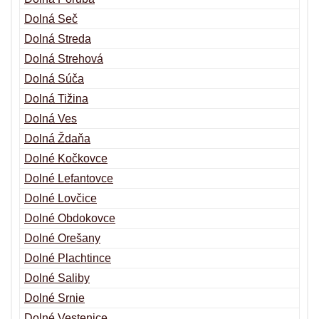
Dolná Seč
Dolná Streda
Dolná Strehová
Dolná Súča
Dolná Tižina
Dolná Ves
Dolná Ždaňa
Dolné Kočkovce
Dolné Lefantovce
Dolné Lovčice
Dolné Obdokovce
Dolné Orešany
Dolné Plachtince
Dolné Saliby
Dolné Srnie
Dolné Vestenice